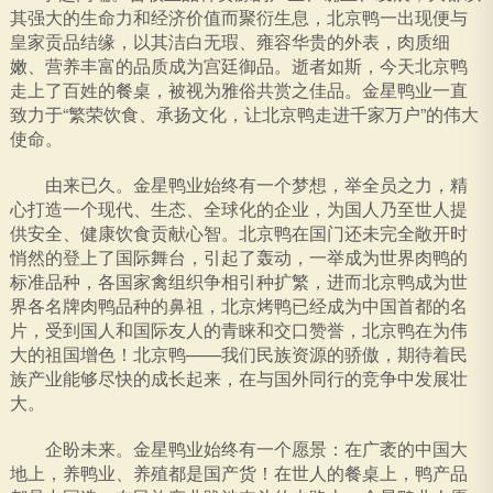
其强大的生命力和经济价值而聚衍生息，北京鸭一出现便与
皇家贡品结缘，以其洁白无瑕、雍容华贵的外表，肉质细
嫩、营养丰富的品质成为宫廷御品。逝者如斯，今天北京鸭
走上了百姓的餐桌，被视为雅俗共赏之佳品。金星鸭业一直
致力于“繁荣饮食、承扬文化，让北京鸭走进千家万户”的伟大
使命。
由来已久。金星鸭业始终有一个梦想，举全员之力，精
心打造一个现代、生态、全球化的企业，为国人乃至世人提
供安全、健康饮食贡献心智。北京鸭在国门还未完全敞开时
悄然的登上了国际舞台，引起了轰动，一举成为世界肉鸭的
标准品种，各国家禽组织争相引种扩繁，进而北京鸭成为世
界各名牌肉鸭品种的鼻祖，北京烤鸭已经成为中国首都的名
片，受到国人和国际友人的青睐和交口赞誉，北京鸭在为伟
大的祖国增色！北京鸭——我们民族资源的骄傲，期待着民
族产业能够尽快的成长起来，在与国外同行的竞争中发展壮
大。
企盼未来。金星鸭业始终有一个愿景：在广袤的中国大
地上，养鸭业、养殖都是国产货！在世人的餐桌上，鸭产品