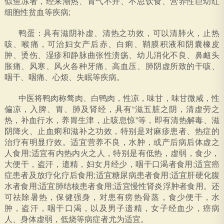
似鱼冻者，经来潮热、胃气不开、不思饮食、营养性巨幼红
细胞性贫血等疾病;
鸭蛋：具有滋阴补虚、清热之功效，可以清肺火，止热
咳、喉痛，可治妇女产后赤、白痢、鞘膜积液和阴囊橡皮
肿、烫伤、湿疹和静脉曲张性溃疡、幼儿消化不良、鼻衄头
胀痛、风寒、风火各种牙痛、高血压、肺阴虚所致的干咳、
咽干、咽痛、心烦、失眠等疾病。
中医将鸭肉称骛肉、白鸭肉，性凉，味甘，味甘微咸，性
偏凉，入脾、胃、肺及肾经，具有“滋五脏之阴，清虚劳之
热，补血行水，养胃生津，止咳息惊”等，即有清热解毒、滋
阴降火、止血痢和滋补之功效，特别是对麻疹患者、热症的
治疗有明显疗效。适宜营养不良，水肿，或产后病后体虚之
人食用;适宜有内热内火之人，特别是有低热，虚弱，食少，
大便干，盗汗，遣精，妇女月经少，咽干口渴者食用;适宜癌
症患者及放疗化疗后食用;适宜糖尿病患者食用;适宜肝硬化腹
水者食用;适宜肺结核患者食用;适宜慢性肾炎浮肿者食用。还
可祛除暑热，保健强身，对患有痨热骨蒸，食少便干，水
肿，盗汗，咽干口渴，以及男子遗精，女子经血少，癌病
人、身体虚弱，低烧等病症者尤为适宜。