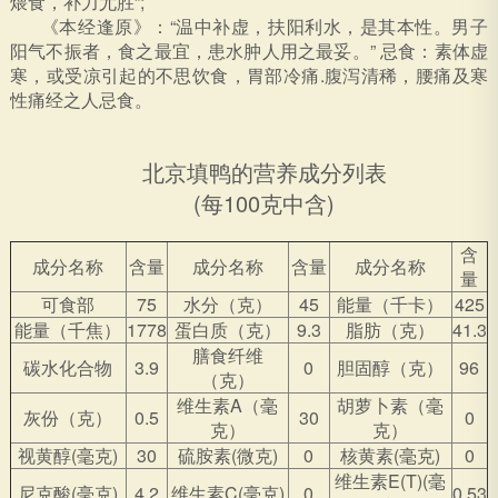
煨食，补力尤胜”;
《本经逢原》：“温中补虚，扶阳利水，是其本性。男子
阳气不振者，食之最宜，患水肿人用之最妥。” 忌食：素体虚
寒，或受凉引起的不思饮食，胃部冷痛.腹泻清稀，腰痛及寒
性痛经之人忌食。
北京填鸭的营养成分列表
(每100克中含)
含
成分名称
含量
成分名称
含量
成分名称
量
可食部
75
水分（克）
45
能量（千卡）
425
能量（千焦）
1778
蛋白质（克）
9.3
脂肪（克）
41.3
膳食纤维
碳水化合物
3.9
0
胆固醇（克）
96
（克）
维生素A（毫
胡萝卜素（毫
灰份（克）
0.5
30
0
克）
克）
视黄醇(毫克)
30
硫胺素(微克)
0
核黄素(毫克)
0
维生素E(T)(毫
尼克酸(毫克)
4.2
维生素C(毫克)
0
0.53