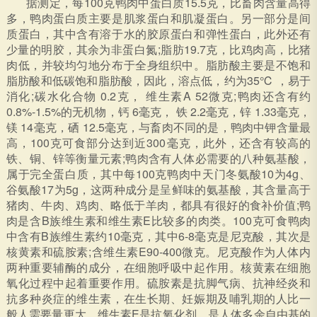
据测定，每100克鸭肉中蛋白质15.5克，比畜肉含量高得
多，鸭肉蛋白质主要是肌浆蛋白和肌凝蛋白。另一部分是间
质蛋白，其中含有溶于水的胶原蛋白和弹性蛋白，此外还有
少量的明胶，其余为非蛋白氮;脂肪19.7克，比鸡肉高，比猪
肉低，并较均匀地分布于全身组织中。脂肪酸主要是不饱和
脂肪酸和低碳饱和脂肪酸，因此，溶点低，约为35℃ ，易于
消化;碳水化合物 0.2克， 维生素A 52微克;鸭肉还含有约
0.8%-1.5%的无机物，钙 6毫克， 铁 2.2毫克，锌 1.33毫克，
镁 14毫克，硒 12.5毫克，与畜肉不同的是，鸭肉中钾含量最
高，100克可食部分达到近300毫克，此外，还含有较高的
铁、铜、锌等衡量元素;鸭肉含有人体必需要的八种氨基酸，
属于完全蛋白质，其中每100克鸭肉中天门冬氨酸10为4g、
谷氨酸17为5g，这两种成分是呈鲜味的氨基酸，其含量高于
猪肉、牛肉、鸡肉、略低于羊肉，都具有很好的食补价值;鸭
肉是含B族维生素和维生素E比较多的肉类。100克可食鸭肉
中含有B族维生素约10毫克，其中6-8毫克是尼克酸，其次是
核黄素和硫胺素;含维生素E90-400微克。尼克酸作为人体内
两种重要辅酶的成分，在细胞呼吸中起作用。核黄素在细胞
氧化过程中起着重要作用。硫胺素是抗脚气病、抗神经炎和
抗多种炎症的维生素，在生长期、妊娠期及哺乳期的人比一
般人需要量更大。维生素E是抗氧化剂，是人体多余自由基的