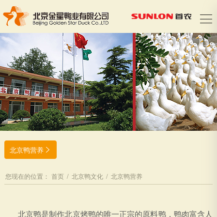
北京鸭营养

您现在的位置：
首页
/
北京鸭文化
/
北京鸭营养
北京鸭是制作北京烤鸭的唯一正宗的原料鸭，鸭肉富含人