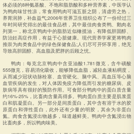
体必须的8种氨基酸、不饱和脂肪酸和多种营养素，中医学认
为鸭肉味甘性凉，常食用鸭肉可滋五脏之阴，清虚劳之热，
养胃润肺，补血益气;2006年世界卫生组织公布了一份经过三
年时间研究得出的最佳食品榜，其中最佳肉食类鸭、鹅肉名
列第一，称北京鸭肉中的脂肪近似橄揽油，有降低胆固醇、
防治妊高症作用，有益于心脏健康。现代营养学家更将鸭肉
推崇为肉类食品中的绿色保健食品;人们尽可开怀享用，绝无
导致高胆固醇、高血脂及肥胖的后顾之忧。
鸭肉：每克北京鸭肉中含亚油酸1.781微克，含牛磺酸
555微克，容易消化吸收，能够降低血脂，减轻血液粘稠度，
从而减少冠状动脉栓塞、血管硬化、脑中风、高血压等心脑
血管疾病的发生，对人体因免疫力降低而引发的糖尿病、皮
肤病等具有很好的预防作用。可食部分鸭肉中的蛋白质含量
约16%-25%，比畜肉含量高得多。鸭肉蛋白质主要是肌浆蛋
白和肌凝蛋白。另一部分是间质蛋白，其中含有溶于水的胶
原蛋白和弹性蛋白，此外还有少量的明胶，其余为非蛋白
氮。肉食含氮浸出物越多，味道越鲜美。鸭肉中含氮浸出物
比畜肉多，所以鸭肉味美。