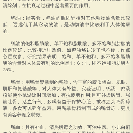
清除剂，在抗衰老过程中起着重要的作用。
鸭油：经实验，鸭油的胆固醇相对其他动物油含量比较
低，远远低于其它动物油，是动物油中比较利于人体健康
的。
鸭油的饱和脂肪酸、单不饱和脂肪酸、多不饱和脂肪酸的
比例较好，比较接近理想值。如鸭油烙饼冷了也不硬，作点
心层次多。研究结果表明，饱和、单不饱和、多不饱和脂肪
酸的含量对人体最有利的比例是1：6：1，即不饱和脂肪酸占
75%。
鸭骨：用鸭骨架熬制的鸭汤，含丰富的胶质蛋白、肌肽、
肌肝和氨基酸等，对人体大有补益。实验证明，鸭汤、鸭汤
粉能使小鼠游泳时间增加，有抗疲劳作用;且可补虚暖胃、强
筋壮骨、活血行气，多喝有益于保护心脏，被称之为鸭骨琼
液，多食可以延年益寿。用鸭掌骨精制而成的鸭骨冻，更具
有美容养颜之特效。
鸭血：具有补血、清热解毒之功效，可治中风、小儿白痢