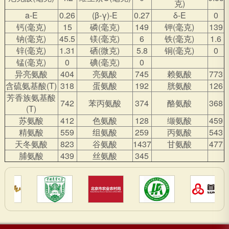
克)
a-E
0.26
(β-γ)-E
0.27
δ-E
0
钙(毫克)
15
磷(毫克)
149
钾(毫克)
139
钠(毫克)
45.5
镁(毫克)
6
铁(毫克)
1.6
锌(毫克)
1.31
硒(微克)
5.8
铜(毫克)
0
锰(毫克)
0
碘(毫克)
0
异亮氨酸
404
亮氨酸
745
赖氨酸
773
含硫氨基酸(T)
318
蛋氨酸
192
胱氨酸
126
芳香族氨基酸
742
苯丙氨酸
374
酪氨酸
368
(T)
苏氨酸
412
色氨酸
128
缬氨酸
459
精氨酸
559
组氨酸
259
丙氨酸
543
天冬氨酸
823
谷氨酸
1437
甘氨酸
477
脯氨酸
439
丝氨酸
345