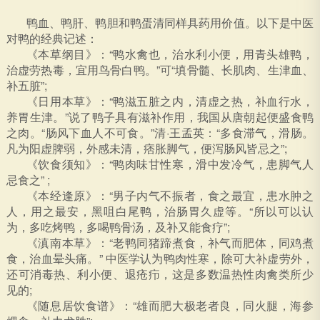
鸭血、鸭肝、鸭胆和鸭蛋清同样具药用价值。以下是中医
对鸭的经典记述：
《本草纲目》：“鸭水禽也，治水利小便，用青头雄鸭，
治虚劳热毒，宜用鸟骨白鸭。”可“填骨髓、长肌肉、生津血、
补五脏”;
《日用本草》：“鸭滋五脏之内，清虚之热，补血行水，
养胃生津。”说了鸭子具有滋补作用，我国从唐朝起便盛食鸭
之肉。“肠风下血人不可食。”清·王孟英：“多食滞气，滑肠。
凡为阳虚脾弱，外感未清，痞胀脚气，便泻肠风皆忌之”;
《饮食须知》：“鸭肉味甘性寒，滑中发冷气，患脚气人
忌食之” ;
《本经逢原》：“男子内气不振者，食之最宜，患水肿之
人，用之最安，黑咀白尾鸭，治肠胃久虚等。“所以可以认
为，多吃烤鸭，多喝鸭骨汤，及补又能食疗”;
《滇南本草》：“老鸭同猪蹄煮食，补气而肥体，同鸡煮
食，治血晕头痛。” 中医学认为鸭肉性寒，除可大补虚劳外，
还可消毒热、利小便、退疮疖，这是多数温热性肉禽类所少
见的;
《随息居饮食谱》：“雄而肥大极老者良，同火腿，海参